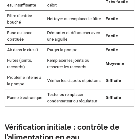
Très facile
eau insuffisante
débit
Filtre d’entrée
Nettoyer ou remplacer le filtre
Facile
bouché
Buse ou lance
Démonter et déboucher avec
Facile
obstruée
une aiguille
Air dans le circuit
Purger la pompe
Facile
Fuites (joints,
Remplacer les joints ou
Moyenne
raccords)
resserrer les raccords
Problème interne à
Vérifier les clapets et pistons
Difficile
la pompe
Tester ou remplacer
Panne électronique
Difficile
condensateur ou régulateur
Vérification initiale : contrôle de
l’alimentation en eau